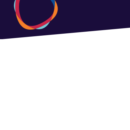
شاركنا مبادرتك
نشجعك على مشاركتنا بمبادرتك إذا كنت شاباً عربياً ضمن الفئة العمرية 25 وال
35 عاماً وقمت بتنفيذ مبادرة مبتكرة من شأنها معالجة إحدى القضايا التي
تساهم في تحقيق إحدى أهداف التنمية المستدامة، وذلك من خلال تعبئة
نموذج المشاركة أدناه حتى تاريخ15 أغسطس.
من خلال مشاركتنا مبادرتك؛ سيكون لديك الفرصة بنشرها ضمن تقرير
"الشباب
العربي وأهداف التنمية المستدامة"
لتكون مصدر إلهام للشباب العربي،
ولتسهم في خلق مبادرات وإيجاد حلول مبتكرة للمشكلات والتحديات التي
تواجه المنطقة العربية والمتعلقة بتحقيق أهداف التنمية المستدامة.